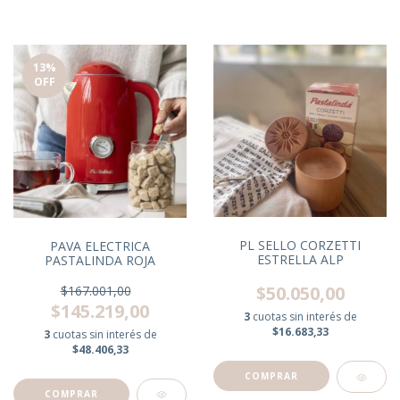
13
%
OFF
PL SELLO CORZETTI
PAVA ELECTRICA
ESTRELLA ALP
PASTALINDA ROJA
$50.050,00
$167.001,00
$145.219,00
3
cuotas sin interés de
$16.683,33
3
cuotas sin interés de
$48.406,33