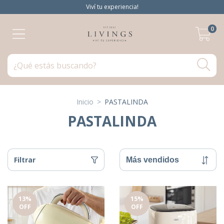
Viví tu experiencia!
0
Inicio
>
PASTALINDA
PASTALINDA
Filtrar
13
%
15
%
OFF
OFF