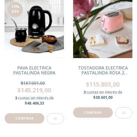
13
%
OFF
PAVA ELECTRICA
TOSTADORA ELECTRICA
PASTALINDA NEGRA
PASTALINDA ROSA 2
RANURAS
$167.001,00
$115.803,00
$145.219,00
3
cuotas sin interés de
$38.601,00
3
cuotas sin interés de
$48.406,33