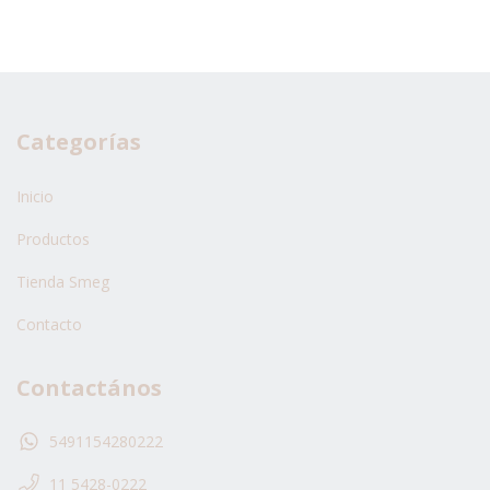
Categorías
Inicio
Productos
Tienda Smeg
Contacto
Contactános
5491154280222
11 5428-0222