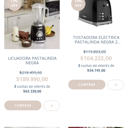
13
%
10
%
OFF
OFF
TOSTADORA ELECTRICA
PASTALINDA NEGRA 2
RANURAS
$115.803,00
$104.223,00
LICUADORA PASTALINDA
NEGRA
3
cuotas sin interés de
$34.741,00
$218.499,00
$189.990,00
3
cuotas sin interés de
$63.330,00