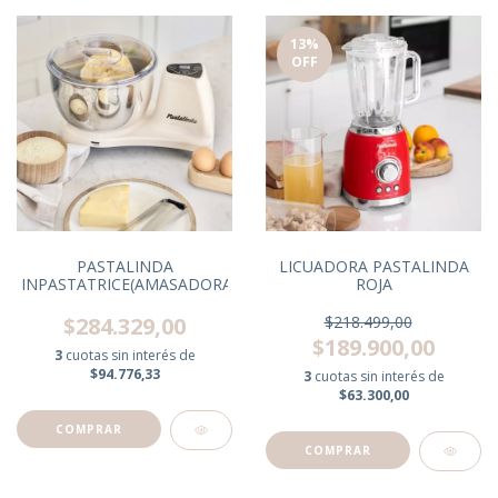
13
%
OFF
LICUADORA PASTALINDA
PASTALINDA
ROJA
INPASTATRICE(AMASADORA)CREMA
$218.499,00
$284.329,00
$189.900,00
3
cuotas sin interés de
$94.776,33
3
cuotas sin interés de
$63.300,00