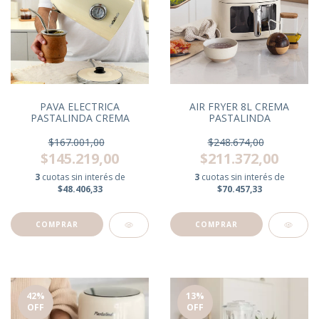
PAVA ELECTRICA
AIR FRYER 8L CREMA
PASTALINDA CREMA
PASTALINDA
$167.001,00
$248.674,00
$145.219,00
$211.372,00
3
cuotas sin interés de
3
cuotas sin interés de
$48.406,33
$70.457,33
42
%
13
%
OFF
OFF