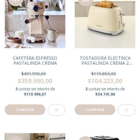
OFF
OFF
CAFETERA ESPRESSO
TOSTADORA ELECTRICA
PASTALINDA CREMA
PASTALINDA CREMA 2
RANURAS
$431.990,00
$115.803,00
$359.990,00
$104.223,00
3
cuotas sin interés de
3
cuotas sin interés de
$119.996,67
$34.741,00