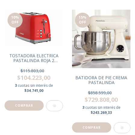
10
%
15
%
OFF
OFF
TOSTADORA ELECTRICA
PASTALINDA ROJA 2
RANURAS
$115.803,00
$104.223,00
BATIDORA DE PIE CREMA
PASTALINDA
3
cuotas sin interés de
$34.741,00
$858.599,00
$729.808,00
3
cuotas sin interés de
$243.269,33