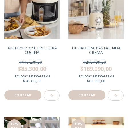
LICUADORA PASTALINDA
AIR FRYER 3,5L FREIDORA
CREMA
CUCINA
$218.499,00
$146.279,00
$189.990,00
$85.300,00
3
cuotas sin interés de
3
cuotas sin interés de
$63.330,00
$28.433,33
17
%
10
%