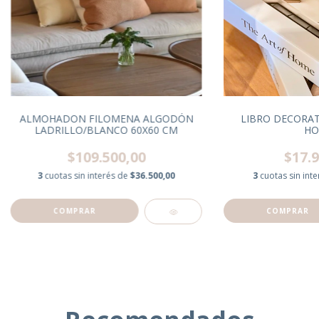
ALMOHADON FILOMENA ALGODÓN
LIBRO DECORAT
LADRILLO/BLANCO 60X60 CM
HO
$109.500,00
$17.9
3
cuotas sin interés de
$36.500,00
3
cuotas sin int