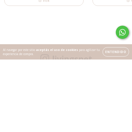
VER
Al navegar por este sitio
aceptás el uso de cookies
para agilizar tu
ENTENDIDO
experiencia de compra.
livingsnet
Estamos en Instagram
SEGUINOS