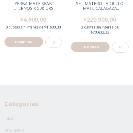
SET MATERO LADRILLO
YERBA MATE SEAN
MATE CALABAZA
ETERNOS X 500 GRS
BOM/YER/AZU/TERMO
CUERO C/BANDEJA
$220.900,00
$4.900,00
3
cuotas sin interés de
3
cuotas sin interés de
$1.633,33
$73.633,33
Categorías
Inicio
Productos