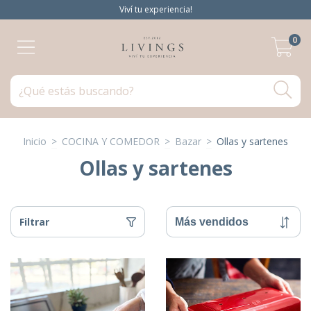
Viví tu experiencia!
0
Inicio
>
COCINA Y COMEDOR
>
Bazar
>
Ollas y sartenes
Ollas y sartenes
Filtrar