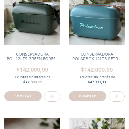
CONSERVADORA
CONSERVADORA
POL.12LTS GREEN FOREST
POLARBOX 12LTS RETRO
BLACK C/CORREA NEG.
AZUL C/CORREA MARRON
$142.000,00
$142.000,00
3
cuotas sin interés de
3
cuotas sin interés de
$47.333,33
$47.333,33