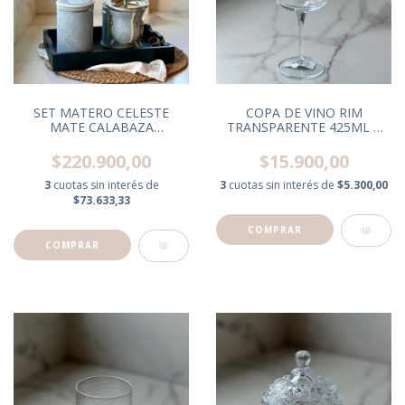
SET MATERO CELESTE
COPA DE VINO RIM
MATE CALABAZA
TRANSPARENTE 425ML X
BOM/YER/AZU/TERMO
UNIDAD
CUERO C/BANDEJA
$220.900,00
$15.900,00
3
cuotas sin interés de
3
cuotas sin interés de
$5.300,00
$73.633,33