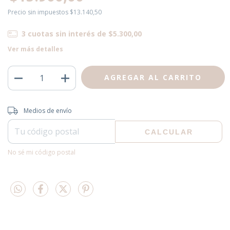
Precio sin impuestos
$13.140,50
3
cuotas sin interés de
$5.300,00
Ver más detalles
Entregas para el CP:
CAMBIAR CP
Medios de envío
CALCULAR
No sé mi código postal