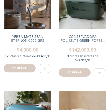
CONSERVADORA
YERBA MATE SEAN
POL.12LTS GREEN FOREST
ETERNOS X 500 GRS
BLACK C/CORREA NEG.
$142.000,00
$4.900,00
3
cuotas sin interés de
3
cuotas sin interés de
$1.633,33
$47.333,33