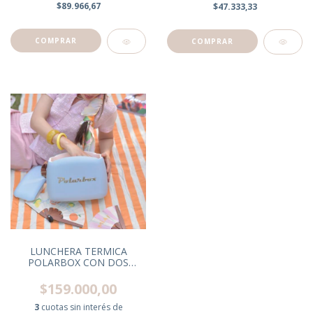
$89.966,67
$47.333,33
LUNCHERA TERMICA
POLARBOX CON DOS
TUPPER BRUMA C/CORREA
MARRON
$159.000,00
3
cuotas sin interés de