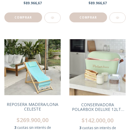
$89.966,67
$89.966,67
REPOSERA MADERA/LONA
CONSERVADORA
CELESTE
POLARBOX DELUXE 12LTS
RETRO OLIVA GOLD
C/CORREA MARRON
$269.900,00
$142.000,00
3
cuotas sin interés de
3
cuotas sin interés de