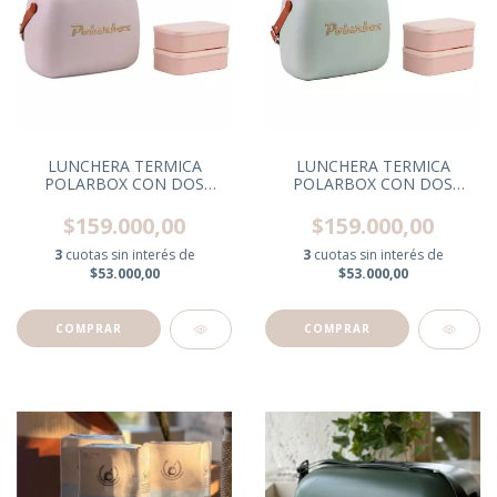
LUNCHERA TERMICA
LUNCHERA TERMICA
POLARBOX CON DOS
POLARBOX CON DOS
TUPPER PERLA C/CORREA
TUPPER MATCHA
MARRON
C/CORREA MARRON
$159.000,00
$159.000,00
3
cuotas sin interés de
3
cuotas sin interés de
$53.000,00
$53.000,00