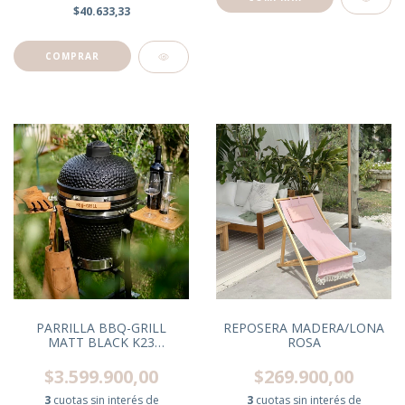
$40.633,33
REPOSERA MADERA/LONA
PARRILLA BBQ-GRILL
ROSA
MATT BLACK K23
120X70X110 CM
$269.900,00
$3.599.900,00
3
cuotas sin interés de
3
cuotas sin interés de