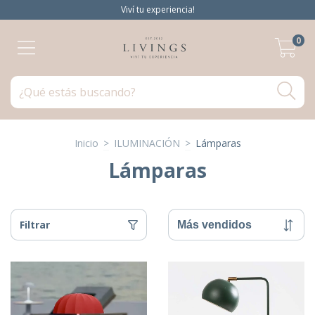
Viví tu experiencia!
0
Inicio
>
ILUMINACIÓN
>
Lámparas
Lámparas
Filtrar