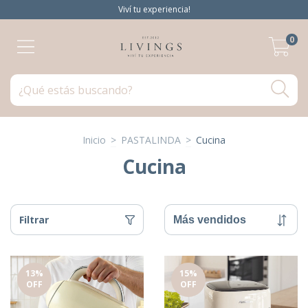
Viví tu experiencia!
0
Inicio
>
PASTALINDA
>
Cucina
Cucina
Filtrar
13
%
15
%
OFF
OFF