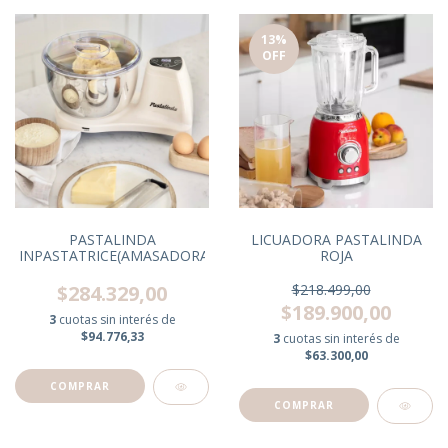
13
%
OFF
LICUADORA PASTALINDA
PASTALINDA
ROJA
INPASTATRICE(AMASADORA)CREMA
$218.499,00
$284.329,00
$189.900,00
3
cuotas sin interés de
$94.776,33
3
cuotas sin interés de
$63.300,00