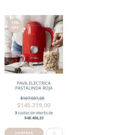
13
%
OFF
PAVA ELECTRICA
PASTALINDA ROJA
$167.001,00
$145.219,00
3
cuotas sin interés de
$48.406,33