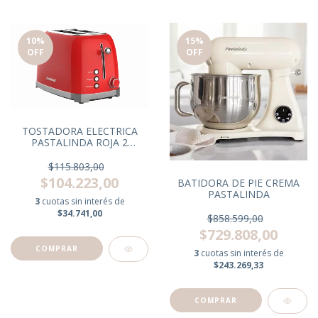
10
%
15
%
OFF
OFF
TOSTADORA ELECTRICA
PASTALINDA ROJA 2
RANURAS
$115.803,00
$104.223,00
BATIDORA DE PIE CREMA
PASTALINDA
3
cuotas sin interés de
$34.741,00
$858.599,00
$729.808,00
3
cuotas sin interés de
$243.269,33