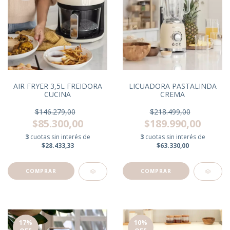
LICUADORA PASTALINDA
AIR FRYER 3,5L FREIDORA
CREMA
CUCINA
$218.499,00
$146.279,00
$189.990,00
$85.300,00
3
cuotas sin interés de
3
cuotas sin interés de
$63.330,00
$28.433,33
17
%
10
%