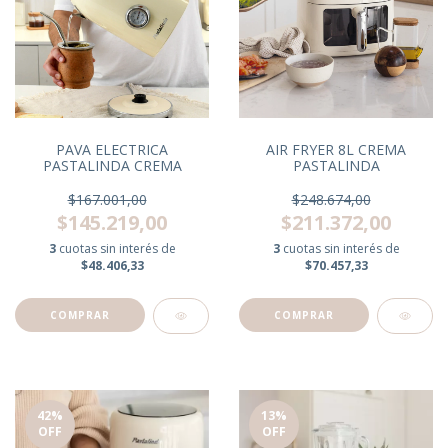
PAVA ELECTRICA
AIR FRYER 8L CREMA
PASTALINDA CREMA
PASTALINDA
$167.001,00
$248.674,00
$145.219,00
$211.372,00
3
cuotas sin interés de
3
cuotas sin interés de
$48.406,33
$70.457,33
42
%
13
%
OFF
OFF