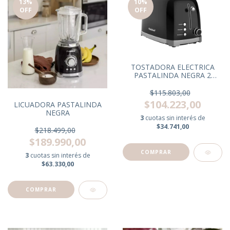
13
%
10
%
OFF
OFF
TOSTADORA ELECTRICA
PASTALINDA NEGRA 2
RANURAS
$115.803,00
$104.223,00
LICUADORA PASTALINDA
NEGRA
3
cuotas sin interés de
$34.741,00
$218.499,00
$189.990,00
3
cuotas sin interés de
$63.330,00