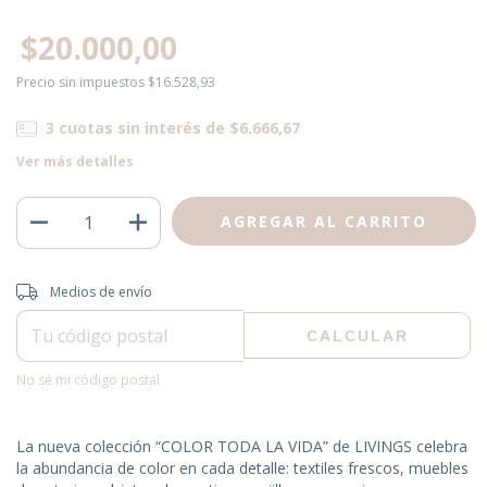
$20.000,00
Precio sin impuestos
$16.528,93
3
cuotas sin interés de
$6.666,67
Ver más detalles
Entregas para el CP:
CAMBIAR CP
Medios de envío
CALCULAR
No sé mi código postal
La nueva colección “COLOR TODA LA VIDA” de LIVINGS celebra
la abundancia de color en cada detalle: textiles frescos, muebles