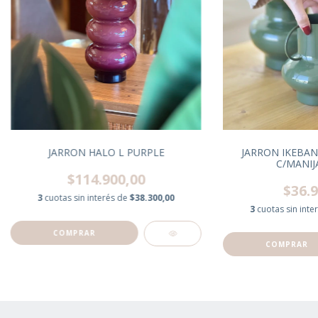
JARRON HALO L PURPLE
JARRON IKEBAN
C/MANIJ
$114.900,00
$36.9
3
cuotas sin interés de
$38.300,00
3
cuotas sin inte