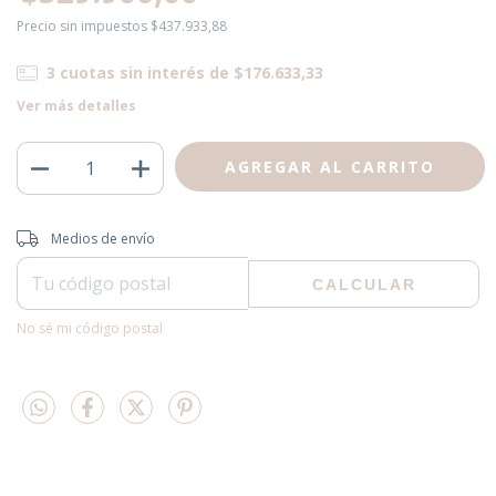
Precio sin impuestos
$437.933,88
3
cuotas sin interés de
$176.633,33
Ver más detalles
Entregas para el CP:
CAMBIAR CP
Medios de envío
CALCULAR
No sé mi código postal