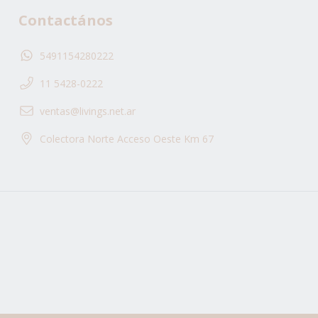
Contactános
5491154280222
11 5428-0222
ventas@livings.net.ar
Colectora Norte Acceso Oeste Km 67