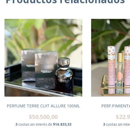
PERFUME TERRE CUIT ALLURE 100ML
PERF.PIMIENT
$50.500,00
$22.9
3
cuotas sin interés de
$16.833,33
3
cuotas sin int