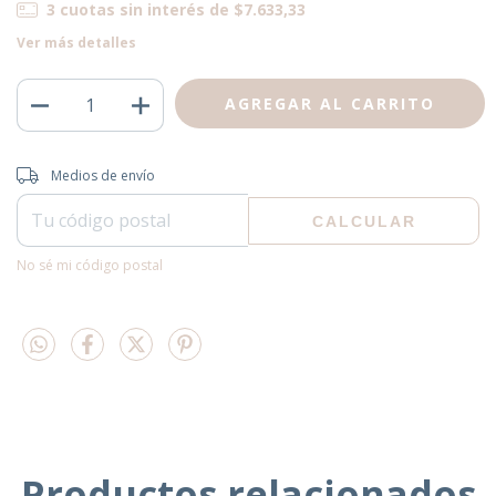
3
cuotas sin interés de
$7.633,33
Ver más detalles
Entregas para el CP:
CAMBIAR CP
Medios de envío
CALCULAR
No sé mi código postal
Productos relacionados