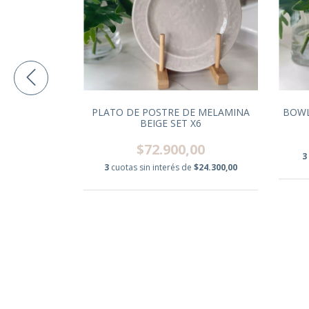
NA ROSA SET
PLATO DE POSTRE DE MELAMINA
BOWL
BEIGE SET X6
00
$72.900,00
3
$36.500,00
3
cuotas sin interés de
$24.300,00