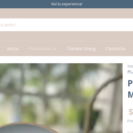
Viví tu experiencia!
Inicio
Productos
Tienda Smeg
Contacto
Ini
PL
P
M
$
Pre