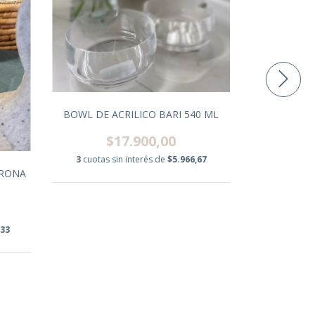
BOWL DE ACRILICO BARI 540 ML
PLATO PLAY
$17.900,00
$
3
cuotas sin interés de
$5.966,67
3
cuotas s
ORONA
,33