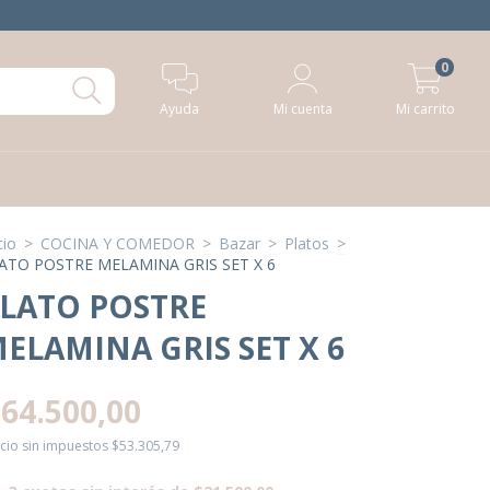
0
Ayuda
Mi cuenta
Mi carrito
cio
>
COCINA Y COMEDOR
>
Bazar
>
Platos
>
ATO POSTRE MELAMINA GRIS SET X 6
LATO POSTRE
ELAMINA GRIS SET X 6
64.500,00
cio sin impuestos
$53.305,79