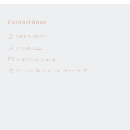
Contactános
5491154280222
11 5428-0222
ventas@livings.net.ar
Colectora Norte Acceso Oeste Km 67