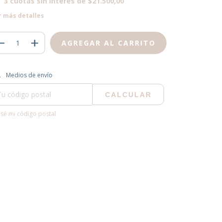
3
cuotas sin interés de
$21.500,00
r más detalles
regas para el CP:
CAMBIAR CP
Medios de envío
CALCULAR
sé mi código postal