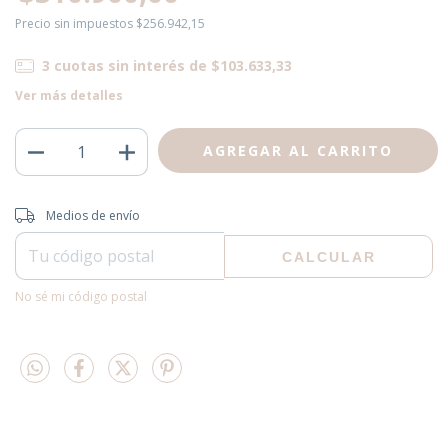
Precio sin impuestos
$256.942,15
3
cuotas sin interés de
$103.633,33
Ver más detalles
Entregas para el CP:
CAMBIAR CP
Medios de envío
CALCULAR
No sé mi código postal