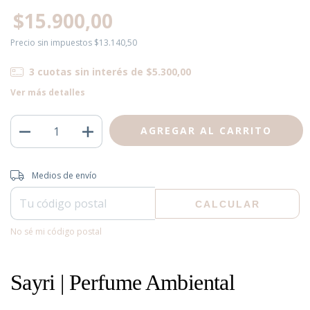
$15.900,00
Precio sin impuestos
$13.140,50
3
cuotas sin interés de
$5.300,00
Ver más detalles
Entregas para el CP:
CAMBIAR CP
Medios de envío
CALCULAR
No sé mi código postal
Sayri | Perfume Ambiental