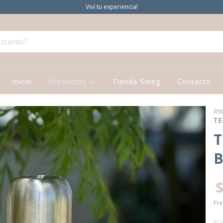
Viví tu experiencia!
Inicio
Productos
Tienda Smeg
Contacto
Ini
TE
T
B
$
Pre