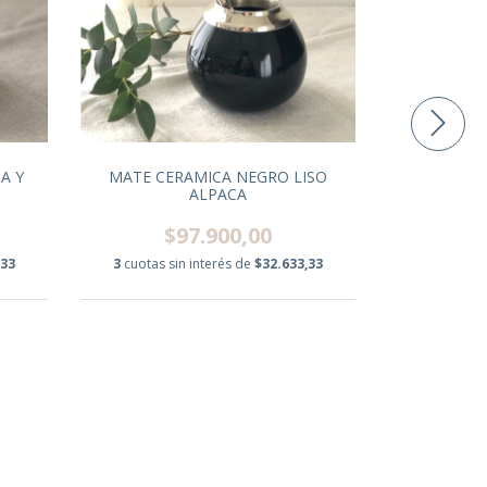
A Y
MATE CERAMICA NEGRO LISO
ALPACA
$97.900,00
,33
3
cuotas sin interés de
$32.633,33
MATE SAKU
$
3
cuotas s