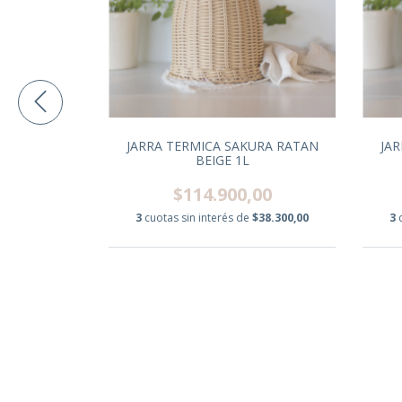
A NEGRA
JARRA TERMICA SAKURA RATAN
JA
ACA
BEIGE 1L
00
$114.900,00
$47.000,00
3
cuotas sin interés de
$38.300,00
3