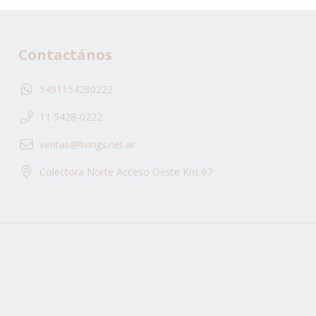
Contactános
5491154280222
11 5428-0222
ventas@livings.net.ar
Colectora Norte Acceso Oeste Km 67