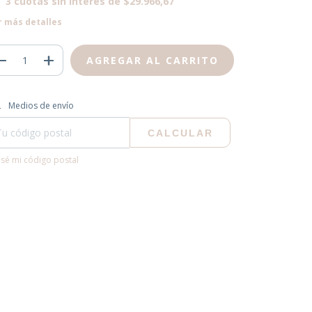
3
cuotas sin interés de
$29.966,67
r más detalles
regas para el CP:
CAMBIAR CP
Medios de envío
CALCULAR
sé mi código postal