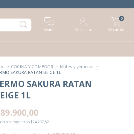
0
Ayuda
Mi cuenta
Mi carrito
cio
>
COCINA Y COMEDOR
>
Mates y yerberas
>
RMO SAKURA RATAN BEIGE 1L
ERMO SAKURA RATAN
EIGE 1L
89.900,00
cio sin impuestos
$74.297,52