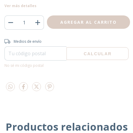
Ver más detalles
Entregas para el CP:
CAMBIAR CP
Medios de envío
CALCULAR
No sé mi código postal
Productos relacionados