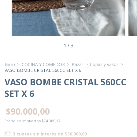
1
/
3
Inicio
>
COCINA Y COMEDOR
>
Bazar
>
Copas y vasos
>
VASO BOMBE CRISTAL 560CC SET X 6
VASO BOMBE CRISTAL 560CC
SET X 6
$90.000,00
Precio sin impuestos
$74.380,17
3
cuotas sin interés de
$30.000,00