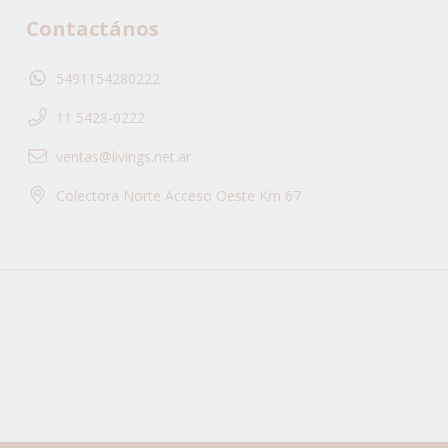
Contactános
5491154280222
11 5428-0222
ventas@livings.net.ar
Colectora Norte Acceso Oeste Km 67