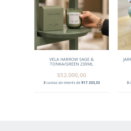
VELA HARROW SAGE &
JAR
TONKA/GREEN 230ML
$52.000,00
3
cuotas sin interés de
$17.333,33
3