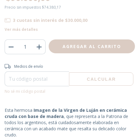
Precio sin impuestos
$74.380,17
3
cuotas sin interés de
$30.000,00
Ver más detalles
Entregas para el CP:
CAMBIAR CP
Medios de envío
CALCULAR
No sé mi código postal
Esta hermosa
Imagen de la Virgen de Luján en cerámica
cruda con base de madera
, que representa a la Patrona de
todos los argentinos, está cuidadosamente elaborada en
cerámica con un acabado mate que resalta su delicado color
crudo.