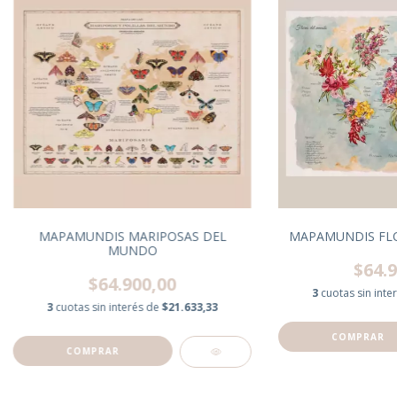
MAPAMUNDIS MARIPOSAS DEL
MAPAMUNDIS FL
MUNDO
$64.9
$64.900,00
3
cuotas sin inte
3
cuotas sin interés de
$21.633,33