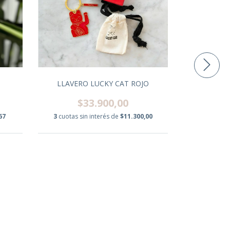
LLAVERO LUCKY CAT ROJO
LLAVER
$33.900,00
$
67
3
cuotas sin interés de
$11.300,00
3
cuotas s