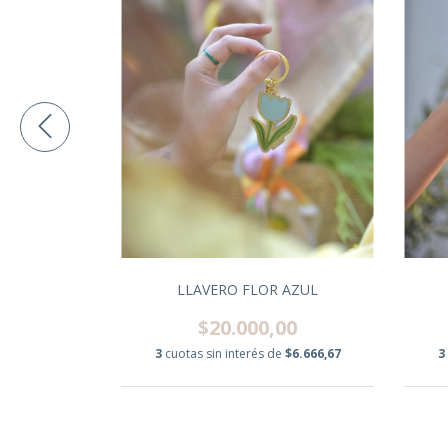
ARANJA
00
e
$6.666,67
LLAVERO FLOR AZUL
$20.000,00
3
cuotas sin interés de
$6.666,67
3