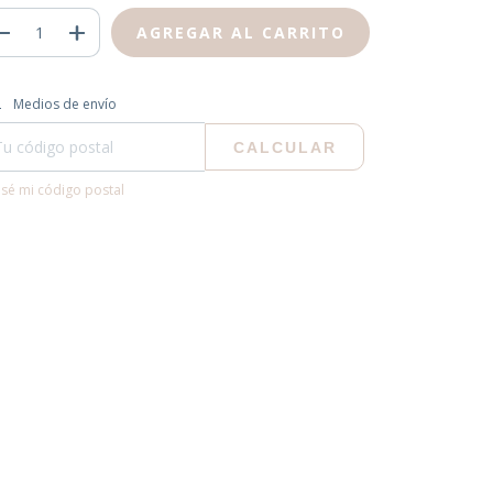
regas para el CP:
CAMBIAR CP
Medios de envío
CALCULAR
sé mi código postal