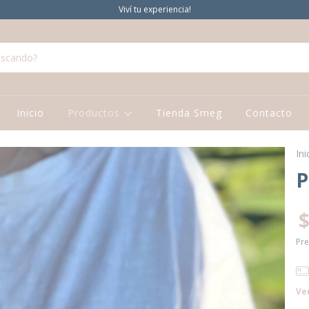
Viví tu experiencia!
Inicio
Productos
Tienda Smeg
Contacto
Ini
P
$
Pre
Ve