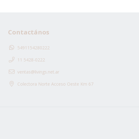
Contactános
5491154280222
11 5428-0222
ventas@livings.net.ar
Colectora Norte Acceso Oeste Km 67