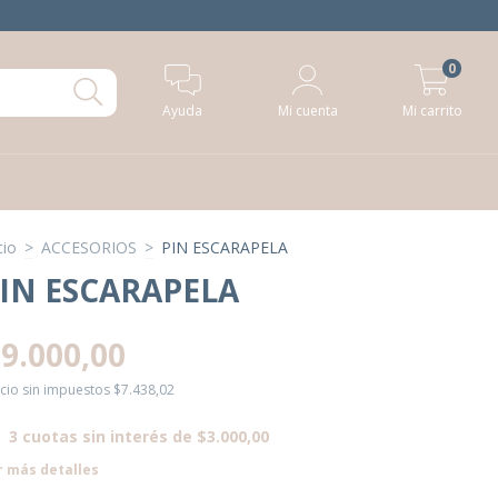
0
Ayuda
Mi cuenta
Mi carrito
cio
>
ACCESORIOS
>
PIN ESCARAPELA
IN ESCARAPELA
9.000,00
cio sin impuestos
$7.438,02
3
cuotas sin interés de
$3.000,00
r más detalles