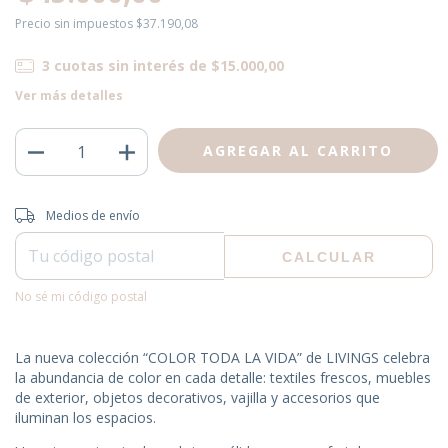
Precio sin impuestos
$37.190,08
3
cuotas sin interés de
$15.000,00
Ver más detalles
Entregas para el CP:
CAMBIAR CP
Medios de envío
CALCULAR
No sé mi código postal
La nueva colección “COLOR TODA LA VIDA” de LIVINGS celebra
la abundancia de color en cada detalle: textiles frescos, muebles
de exterior, objetos decorativos, vajilla y accesorios que
iluminan los espacios.